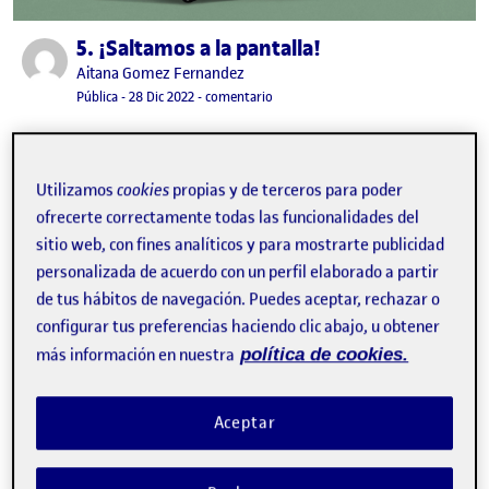
5. ¡Saltamos a la pantalla!
Publicado por
Publicado por
Aitana Gomez Fernandez
Visibilidad:
Fecha de publicación
29 diciembre, 2022 12:25 am
en 5. ¡Saltamos a la pantalla!
Pública
-
28 Dic 2022
-
comentario
CONTRIBUTION
0
EN 5. ¡SALTAMOS A LA PANTALLA!
DEBATE
Utilizamos
cookies
propias y de terceros para poder
No hay comentarios.
ofrecerte correctamente todas las funcionalidades del
sitio web, con fines analíticos y para mostrarte publicidad
Lo siento, debes estar
conectado
para publicar un
personalizada de acuerdo con un perfil elaborado a partir
comentario.
de tus hábitos de navegación. Puedes aceptar, rechazar o
configurar tus preferencias haciendo clic abajo, u obtener
más información en nuestra
política de cookies.
Aceptar