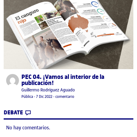
PEC 04. ¡Vamos al interior de la
Publicado por
publicación!
Publicado por
Guillermo Rodríguez Aguado
Visibilidad:
Fecha de publicación
en PEC 04. ¡Vamos al interior de la pub
Pública
-
7 Dic 2022
-
comentario
CONTRIBUTION
0
EN PEC 04. ¡VAMOS AL INTERIOR DE LA P
DEBATE
No hay comentarios.