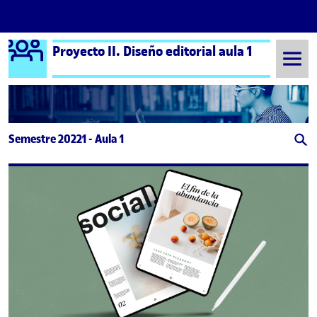
Logo Ágora
Proyecto II. Diseño editorial aula 1
Saltar al contenido
Semestre 20221 - Aula 1