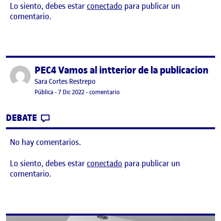
Lo siento, debes estar
conectado
para publicar un
comentario.
PEC4 Vamos al intterior de la publicacion
Publicado por
Publicado por
Sara Cortes Restrepo
Visibilidad:
Fecha de publicación
7 diciembre, 2022 11:21 pm
en PEC4 Vamos al intterior de la publi
Pública
-
7 Dic 2022
-
comentario
CONTRIBUTION
0
EN PEC4 VAMOS AL INTTERIOR DE LA PUB
DEBATE
No hay comentarios.
Lo siento, debes estar
conectado
para publicar un
comentario.