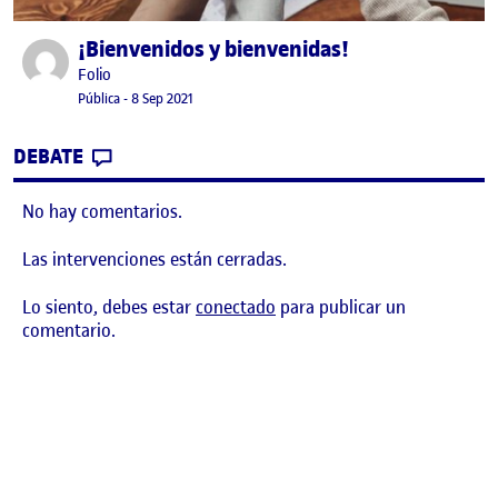
¡Bienvenidos y bienvenidas!
Publicado por
Publicado por
Folio
Visibilidad:
Fecha de publicación
15 septiembre, 2022 3:41 pm
Pública
-
8 Sep 2021
CONTRIBUTION
0
EN ¡BIENVENIDOS Y BIENVENIDAS!
DEBATE
No hay comentarios.
Las intervenciones están cerradas.
Lo siento, debes estar
conectado
para publicar un
comentario.