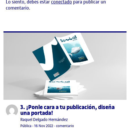
Lo siento, debes estar
conectado
para publicar un
comentario.
3. ¡Ponle cara a tu publicación, diseña
Publicado por
una portada!
Publicado por
Raquel Delgado Hernández
Visibilidad:
Fecha de publicación
16 noviembre, 2022 10:15 pm
en 3. ¡Ponle cara a tu publicación, d
Pública
-
16 Nov 2022
-
comentario