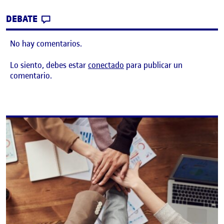
CONTRIBUTION
0
EN 3. ¡PONLE CARA A TU PUBLICACIÓN, D
DEBATE
No hay comentarios.
Lo siento, debes estar
conectado
para publicar un
comentario.