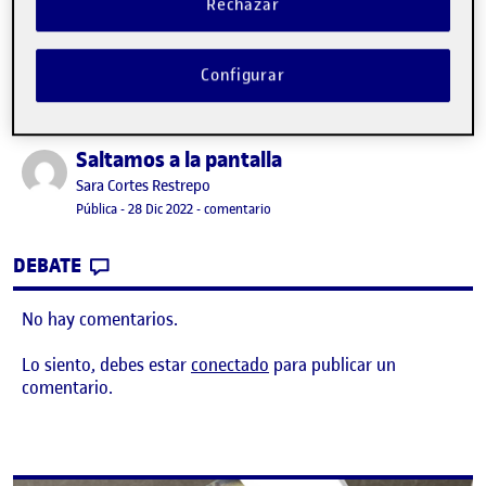
Rechazar
Configurar
Saltamos a la pantalla
Publicado por
Publicado por
Sara Cortes Restrepo
Visibilidad:
Fecha de publicación
en Saltamos a la pantalla
Pública
-
28 Dic 2022
-
comentario
CONTRIBUTION
0
EN SALTAMOS A LA PANTALLA
DEBATE
No hay comentarios.
Lo siento, debes estar
conectado
para publicar un
comentario.