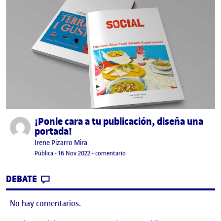
¡Ponle cara a tu publicación, diseña una
Publicado por
portada!
Publicado por
Irene Pizarro Mira
Visibilidad:
Fecha de publicación
en ¡Ponle cara a tu publicación, dis
Pública
-
16 Nov 2022
-
comentario
CONTRIBUTION
0
EN ¡PONLE CARA A TU PUBLICACIÓN, DIS
DEBATE
No hay comentarios.