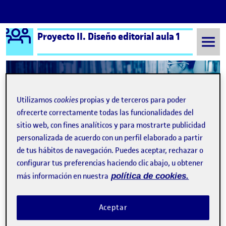
Logo Ágora
Proyecto II. Diseño editorial aula 1
Saltar al contenido
Semestre 20221 - Aula 1
28 Diciembre, 2022
Utilizamos
cookies
propias y de terceros para poder
ofrecerte correctamente todas las funcionalidades del
28 Diciembre, 2022
sitio web, con fines analíticos y para mostrarte publicidad
personalizada de acuerdo con un perfil elaborado a partir
de tus hábitos de navegación. Puedes aceptar, rechazar o
5. ¡Saltamos a la pantalla!
Publicado por
configurar tus preferencias haciendo clic abajo, u obtener
Publicado por
Aitana Gomez Fernandez
más información en nuestra
política de cookies.
Visibilidad:
Fecha de publicación
29 diciembre, 2022 12:25 am
en 5. ¡Saltamos a la pantalla!
Pública
-
28 Dic 2022
-
comentario
Aceptar