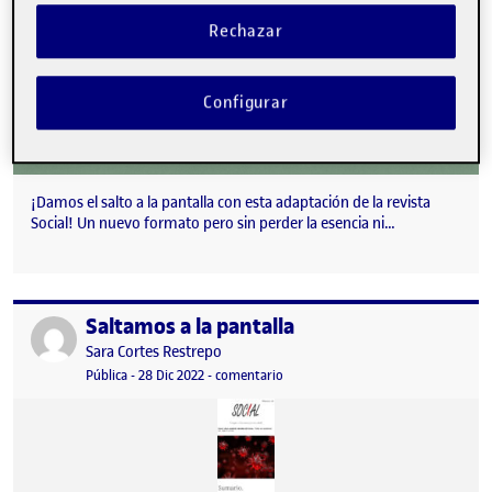
Rechazar
Configurar
¡Damos el salto a la pantalla con esta adaptación de la revista
Social! Un nuevo formato pero sin perder la esencia ni…
Saltamos a la pantalla
Publicado por
Publicado por
Sara Cortes Restrepo
Visibilidad:
Fecha de publicación
en Saltamos a la pantalla
Pública
-
28 Dic 2022
-
comentario