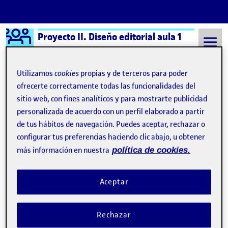
Logo Ágora
Proyecto II. Diseño editorial aula 1
Saltar al contenido
Utilizamos
cookies
propias y de terceros para poder
ofrecerte correctamente todas las funcionalidades del
sitio web, con fines analíticos y para mostrarte publicidad
Semestre 20221 - Aula 1
Raquel Delgado Hernández
personalizada de acuerdo con un perfil elaborado a partir
Raquel Delgado
de tus hábitos de navegación. Puedes aceptar, rechazar o
configurar tus preferencias haciendo clic abajo, u obtener
Hernández
más información en nuestra
política de cookies.
3. ¡Ponle cara a tu publicación, diseña una portada!
Publicado por
Aceptar
Publicado por
Raquel Delgado Hernández
Visibilidad:
Fecha de publicación
16 noviembre, 2022 10:15 pm
en 3. ¡Ponle cara a tu publicación,
Pública
-
16 Nov 2022
-
comentario
Rechazar