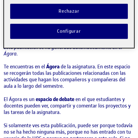
¡Bienvenidos y bienvenidas!
Publicado por
Folio
Rechazar
Visibilidad:
Fecha de publicación
15 septiembre, 2022 3:41 pm
Pública
-
8 Sep 2021
Configurar
¡Hola!
Esta publicación se ha generado automáticamente en el
Ágora.
Te encuentras en el
Ágora
de la asignatura. En este espacio
se recogerán todas las publicaciones relacionadas con las
actividades que hagan los compañeros y compañeras del
aula a lo largo del semestre.
El Ágora es un
espacio de debate
en el que estudiantes y
docentes pueden ver, compartir y comentar los proyectos y
las tareas de la asignatura.
Si solamente ves esta publicación, puede ser porque todavía
no se ha hecho ninguna más, porque no has entrado con tu