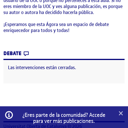
usuario de la UOC o porque no perteneces a esta aula. Si no
eres miembro de la UOC y ves alguna publicación, es porque
su autor o autora ha decidido hacerla pública.
¡Esperamos que esta Ágora sea un espacio de debate
enriquecedor para todos y todas!
CONTRIBUTION
0
EN ¡BIENVENIDOS Y BIENVENIDAS!
DEBATE
Las intervenciones están cerradas.
×
Información
¿Eres parte de la comunidad? Accede
para ver más publicaciones.
Universitat Oberta de Catalunya © 2026