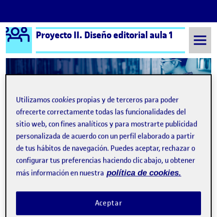
Logo Ágora
Proyecto II. Diseño editorial aula 1
Saltar al contenido
Semestre 20221 - Aula 1
¡Bienvenidos y bienvenidas!
Utilizamos
cookies
propias y de terceros para poder
ofrecerte correctamente todas las funcionalidades del
Navegación de entradas
: 3. 
Siguiente
sitio web, con fines analíticos y para mostrarte publicidad
personalizada de acuerdo con un perfil elaborado a partir
de tus hábitos de navegación. Puedes aceptar, rechazar o
configurar tus preferencias haciendo clic abajo, u obtener
más información en nuestra
política de cookies.
Aceptar
Publicado por